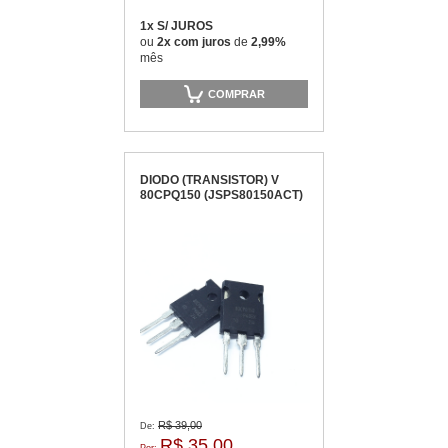
1x S/ JUROS
ou
2x com juros
de
2,99%
mês
COMPRAR
DIODO (TRANSISTOR) V
80CPQ150 (JSPS80150ACT)
R$ 39,00
De:
R$ 35,00