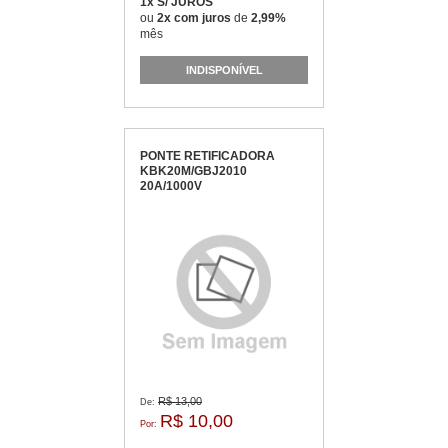
1x S/ JUROS
ou
2x com juros
de
2,99%
mês
INDISPONÍVEL
PONTE RETIFICADORA
KBK20M/GBJ2010
20A/1000V
R$ 13,00
De:
R$ 10,00
Por: