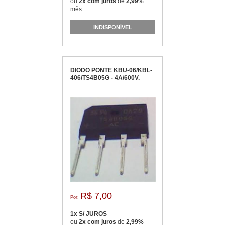
ou
2x com juros
de
2,99%
mês
INDISPONÍVEL
DIODO PONTE KBU-06/KBL-
406/TS4B05G - 4A/600V.
R$ 7,00
Por:
1x S/ JUROS
ou
2x com juros
de
2,99%