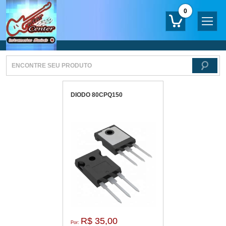
0
DIODO 80CPQ150
R$ 35,00
Por: