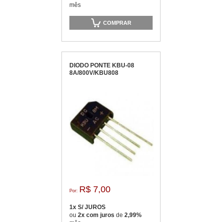
mês
COMPRAR
DIODO PONTE KBU-08
8A/800V/KBU808
R$ 7,00
Por:
1x S/ JUROS
ou
2x com juros
de
2,99%