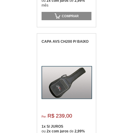
ou
2x com juros
de
2,99%
mês
COMPRAR
CAPA AVS CH200 P/ BAIXO
R$ 239,00
Por:
1x S/ JUROS
ou
2x com juros
de
2,99%