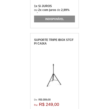
1x S/ JUROS
ou
2x com juros
de
2,99%
mês
INDISPONÍVEL
SUPORTE TRIPE IBOX STCF
P/ CAIXA
R$ 289,00
De:
R$ 249,00
Por: