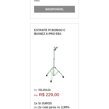
mês
INDISPONÍVEL
ESTANTE P/ BONGO C
IBANEZ X-PRO EB1
R$ 259,00
De:
R$ 229,00
Por:
1x S/ JUROS
ou
2x com juros
de
2,99%