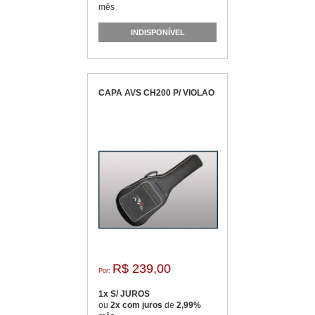
mês
INDISPONÍVEL
CAPA AVS CH200 P/ VIOLAO
R$ 239,00
Por:
1x S/ JUROS
ou
2x com juros
de
2,99%