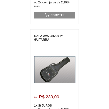
ou
2x com juros
de
2,99%
mês
COMPRAR
CAPA AVS CH200 P/
GUITARRA
R$ 239,00
Por:
1x S/ JUROS