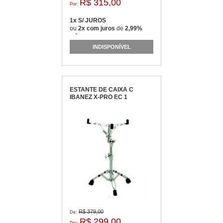
R$ 315,00
Por:
1x S/ JUROS
ou
2x com juros
de
2,99%
mês
INDISPONÍVEL
ESTANTE DE CAIXA C
IBANEZ X-PRO EC 1
R$ 379,00
De:
R$ 299,00