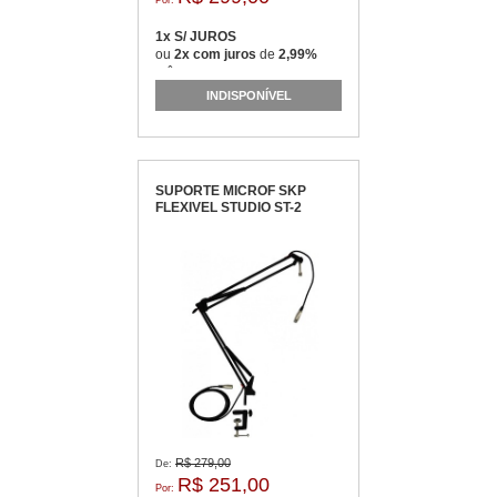
Por:
1x S/ JUROS
ou
2x com juros
de
2,99%
mês
INDISPONÍVEL
SUPORTE MICROF SKP
FLEXIVEL STUDIO ST-2
R$ 279,00
De:
R$ 251,00
Por: