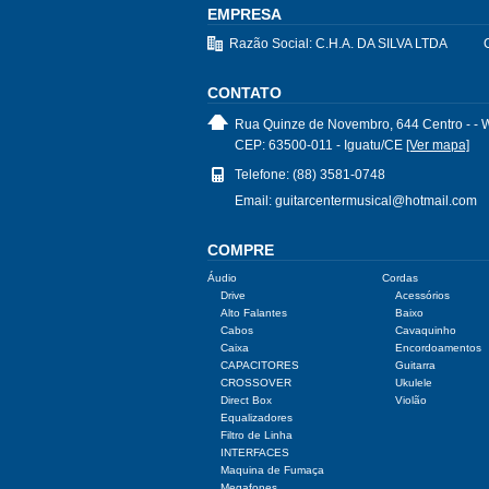
EMPRESA
Razão Social: C.H.A. DA SILVA LTDA
CONTATO
Rua Quinze de Novembro, 644 Centro - - 
CEP: 63500-011 - Iguatu/CE
[Ver mapa]
Telefone: (88) 3581-0748
Email: guitarcentermusical@hotmail.com
COMPRE
Áudio
Cordas
Drive
Acessórios
Alto Falantes
Baixo
Cabos
Cavaquinho
Caixa
Encordoamentos
CAPACITORES
Guitarra
CROSSOVER
Ukulele
Direct Box
Violão
Equalizadores
Filtro de Linha
INTERFACES
Maquina de Fumaça
Megafones