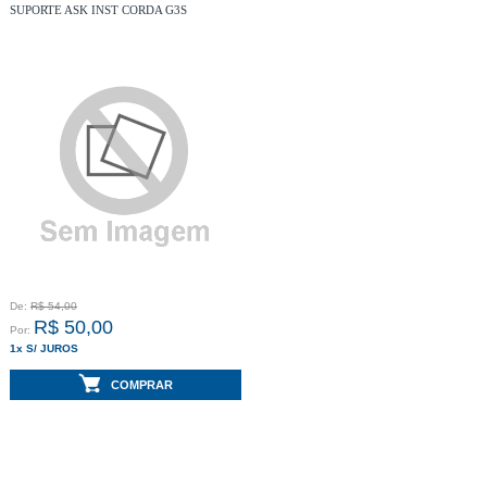
SUPORTE ASK INST CORDA G3S
De:
R$ 54,00
R$ 50,00
Por:
1x S/ JUROS
ou
2x com juros
de
2,99%
mês
COMPRAR