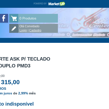
POWERED BY
MARKETUP
uitar Center Musical no Instagram
Guitar Center Musical no Facebook
0
Produtos
Olá Convidado
Login
|
Cadastro
RTE ASK P/ TECLADO
 DUPLO PMD3
,00
 315,00
UROS
om juros
de
2,99%
mês
o indisponível