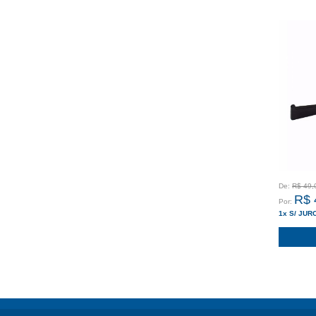
De:
R$ 49,
R$ 
Por:
1x S/ JUR
ou
2x com