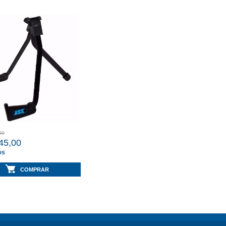
00
45,00
OS
 juros
de
2,99%
mês
COMPRAR