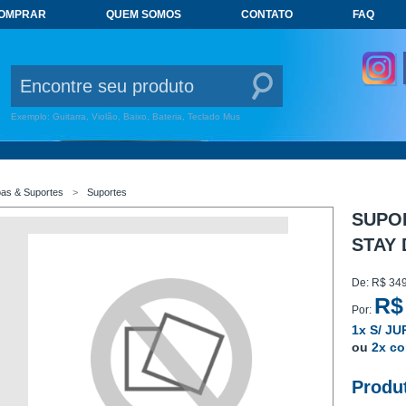
COMPRAR
QUEM SOMOS
CONTATO
FAQ
G
Exemplo: Guitarra, Violão, Baixo, Bateria, Teclado Mus
as & Suportes
Suportes
SUPO
STAY
De:
R$ 349
R$
Por:
1x S/ J
ou
2x c
Produt