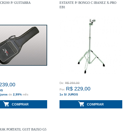
 CH200 P/ GUITARRA
ESTANTE P/ BONGO C IBANEZ X-PRO
EB1
De:
R$ 259,00
239,00
R$ 229,00
Por:
OS
 juros
de
2,99%
mês
1x S/ JUROS
ou
2x com juros
de
2,99%
mês
COMPRAR
COMPRAR
ASK PORTATIL GUIT BAIXO G5