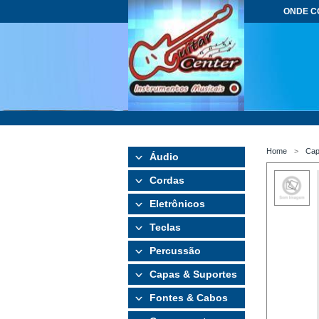
ONDE 
Home
Cap
Áudio
Cordas
Eletrônicos
Teclas
Percussão
Capas & Suportes
Fontes & Cabos