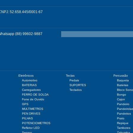
CNPJ: 52.658.445/0001-67
Whatsapp (88) 99602-9887
Eletrônicos
Teclas
Percussão
Automotivo
Pedais
Baqueta
BATERIAS
SUPORTES
Baterias
Carregadores
Teclados
Bloco Sono
FERRO DE SOLDA
Bongo
Fone de Ouvido
Cajon
GPS
Pandeiro
MULTIMETROS
Pandeirola
PEN DRIVES
Pandeitos
PILHAS
Prato
POTENCIOMETROS
Repique
Refletor LED
Tambores
Sensor
Zabumba