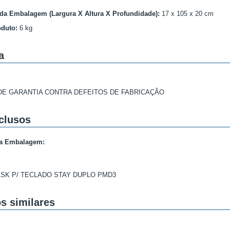
da Embalagem (Largura X Altura X Profundidade):
17
x
105
x 20 cm
oduto:
6
kg
a
DE GARANTIA CONTRA DEFEITOS DE FABRICAÇÃO
nclusos
a Embalagem:
SK P/ TECLADO STAY DUPLO PMD3
s similares