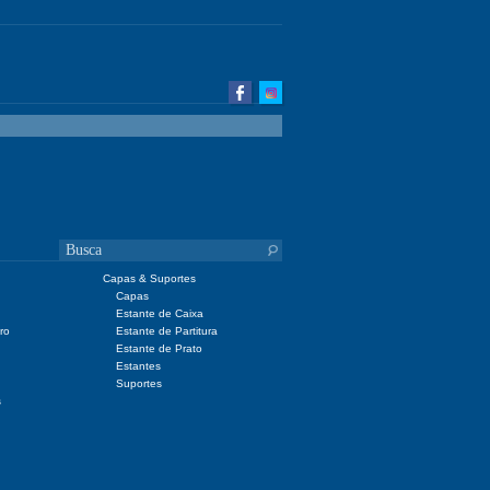
Capas & Suportes
Capas
Estante de Caixa
ro
Estante de Partitura
Estante de Prato
Estantes
Suportes
s