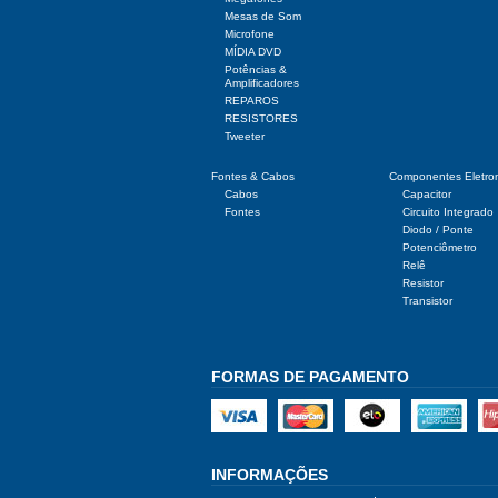
Mesas de Som
Microfone
MÍDIA DVD
Potências &
Amplificadores
REPAROS
RESISTORES
Tweeter
Fontes & Cabos
Componentes Eletro
Cabos
Capacitor
Fontes
Circuito Integrado
Diodo / Ponte
Potenciômetro
Relê
Resistor
Transistor
FORMAS DE PAGAMENTO
INFORMAÇÕES