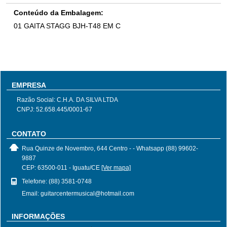
Conteúdo da Embalagem:
01 GAITA STAGG BJH-T48 EM C
EMPRESA
Razão Social: C.H.A. DA SILVA LTDA
CNPJ: 52.658.445/0001-67
CONTATO
Rua Quinze de Novembro, 644 Centro - - Whatsapp (88) 99602-
9887
CEP: 63500-011 - Iguatu/CE
[Ver mapa]
Telefone: (88) 3581-0748
Email: guitarcentermusical@hotmail.com
INFORMAÇÕES