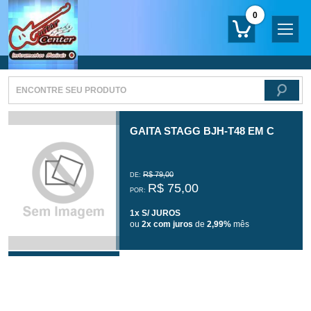
0
GAITA STAGG BJH-T48 EM C
R$ 79,00
DE:
R$ 75,00
POR:
1x S/ JUROS
ou
2x com juros
de
2,99%
mês
Produto indisponível